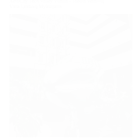
AeroCity Tech Valley Vilnius - Tobula Vestuvių
Vieta Lėktuvų Mylėtojams