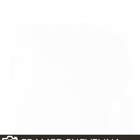
Vestuvės Lietuvoje
Vestuvių Ceremonija Vilniaus Santuokų rūmuose