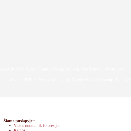
AeroCity Tech Valley Vilnius - Tobula Vestuvių Vieta Lėktuvų Mylėtojams
kovo 9, 2026
Vestuvės Lietuvoje
,
Šventės Vietos Lietuvoje
,
Šventės v
Šiame puslapyje:
:
Vietos nuoma tik fotosesijai
Kainos