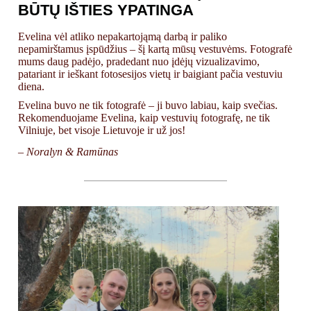
BŪTŲ IŠTIES YPATINGA
Evelina vėl atliko nepakartojąmą darbą ir paliko
nepamirštamus įspūdžius – šį kartą mūsų vestuvėms. Fotografė
mums daug padėjo, pradedant nuo įdėjų vizualizavimo,
patariant ir ieškant fotosesijos vietų ir baigiant pačia vestuviu
diena.
Evelina buvo ne tik fotografė – ji buvo labiau, kaip svečias.
Rekomenduojame Evelina, kaip vestuvių fotografę, ne tik
Vilniuje, bet visoje Lietuvoje ir už jos!
– Noralyn & Ramūnas