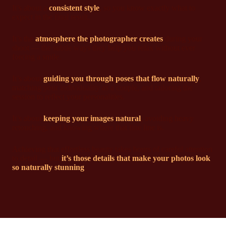
It’s about a
consistent style
, so you know exactly what to
expect in the final result.
It’s the
atmosphere the photographer creates
during your
shoot — the subtle ways they help you relax without ever
forcing a smile.
It’s about
guiding you through poses that flow naturally
,
matching your individuality as a couple, and tailoring the
session to reflect your personalities.
It’s about
keeping your images natural
, avoiding heavy
retouching, and knowing where that fine line is.
Achieving that effortless beauty takes hours of careful attention
to detail — but
it’s those details that make your photos look
so naturally stunning
.