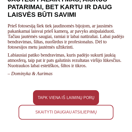
PATARIMAI, BET KARTU IR DAUG
LAISVĖS BŪTI SAVIMI
Prieš fotosesiją šiek tiek jaudinomės bijojom, ar jausimės
pakankamai laisvai prieš kamerą, ar pavyks atsipalaiduoti.
Tačiau jautėmės saugiai, ramiai ir labai natūraliai. Labai padėjo
bendravimas, šiltas, nuoširdus ir profesionalus. Dėl to
fotosesijos metu jautėmės užtikrinti.
Labiausiai patiko bendravimas, kuris padėjo sukurti jaukią
atmosferą, taip pat ir pats galutinis rezultatas viršijo lūkesčius.
Nuotraukos labai estetiškos, šiltos ir tikros.
– Dominyka & Aurimas
TAPK VIENA IŠ LAIMINŲ PORŲ
SKAITYTI DAUGIAU ATSILIEPIMŲ