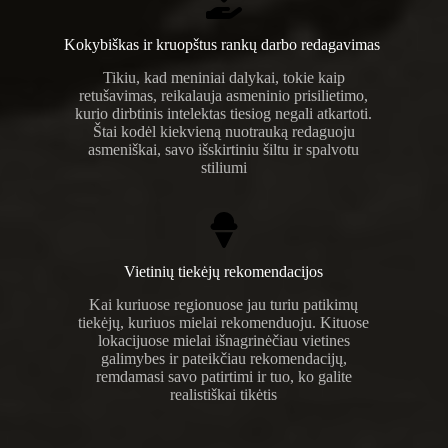
Kokybiškas ir kruopštus rankų darbo redagavimas
Tikiu, kad meniniai dalykai, tokie kaip
retušavimas, reikalauja asmeninio prisilietimo,
kurio dirbtinis intelektas tiesiog negali atkartoti.
Štai kodėl kiekvieną nuotrauką redaguoju
asmeniškai, savo išskirtiniu šiltu ir spalvotu
stiliumi
Vietinių tiekėjų rekomendacijos
Kai kuriuose regionuose jau turiu patikimų
tiekėjų, kuriuos mielai rekomenduoju. Kituose
lokacijuose mielai išnagrinėčiau vietines
galimybes ir pateikčiau rekomendacijų,
remdamasi savo patirtimi ir tuo, ko galite
realistiškai tikėtis