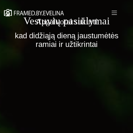
Skip
to
content
Vestuvių pasiūlymai
Apgalvotai sukurti
kad didžiąją dieną jaustumėtės
ramiai ir užtikrintai