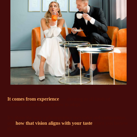
It comes from experience
— shooting in all kinds of
conditions and knowing how to adapt.
It’s about the way a photographer sees color and composition,
and
how that vision aligns with your taste
when you browse
their portfolio.