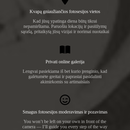
Kvapą gniaužiančios fotosesijos vietos
Kad jūsų ypatinga diena būtų tikrai
nepamirštama. Paruošiu lokacijų ir pasiūlymų
sąrašą, pritaikytą jūsų vizijai ir norimai nuotaikai
Privati online galerija
Lengvai pasiekiama iš bet kurio įrenginio, kad
galėtumėte greitai ir paprastai pasidalinti
akimirkomis su artimaisiais
Smagus fotosesijos moderavimas ir pozavimas
You won’t be left on your own in front of the
camera — I’ll guide you every step of the way