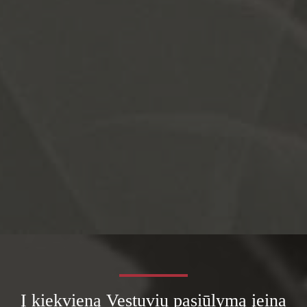
Į kiekvieną Vestuvių pasiūlymą įeina