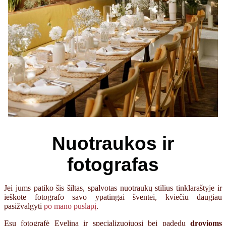
Nuotraukos ir
fotografas
Jei jums patiko šis šiltas, spalvotas nuotraukų stilius tinklaraštyje ir
ieškote fotografo savo ypatingai šventei, kviečiu daugiau
pasižvalgyti
po mano puslapį
.
Esu fotografė Evelina ir specializuojuosi bei padedu
drovioms