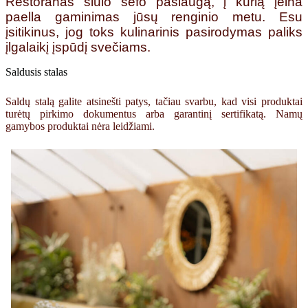
Restoranas siūlo šefo paslaugą, į kurią įeina
paella gaminimas jūsų renginio metu. Esu
įsitikinus, jog toks kulinarinis pasirodymas paliks
įlgalaikį įspūdį svečiams.
Saldusis stalas
Saldų stalą galite atsinešti patys, tačiau svarbu, kad visi produktai
turėtų pirkimo dokumentus arba garantinį sertifikatą. Namų
gamybos produktai nėra leidžiami.