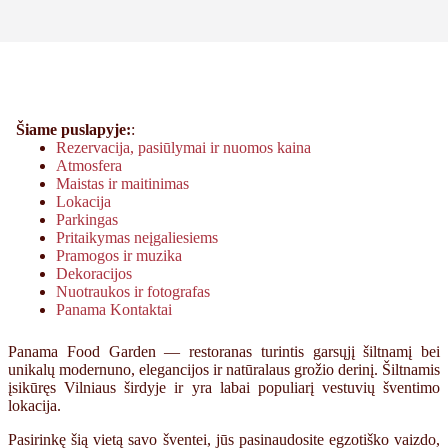
Šiame puslapyje:
:
Rezervacija, pasiūlymai ir nuomos kaina
Atmosfera
Maistas ir maitinimas
Lokacija
Parkingas
Pritaikymas neįgaliesiems
Pramogos ir muzika
Dekoracijos
Nuotraukos ir fotografas
Panama Kontaktai
Panama Food Garden — restoranas turintis garsųjį šiltnamį bei
unikalų modernuno, elegancijos ir natūralaus grožio derinį. Šiltnamis
įsikūręs Vilniaus širdyje ir yra labai populiarį vestuvių šventimo
lokacija.
Pasirinkę šią vietą savo šventei, jūs pasinaudosite egzotiško vaizdo,