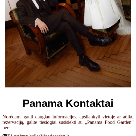
Panama Kontaktai
Norėdami gauti daugiau informacijos, apsilankyti vietoje ar atlikti
rezervaciją, galite tiesiogiai susisiekti su „Panama Food Garden“
per: