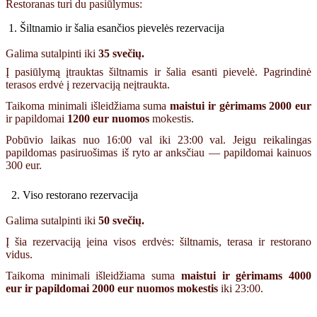
Restoranas turi du pasiūlymus:
1. Šiltnamio ir šalia esančios pievelės rezervacija
Galima sutalpinti iki
35 svečių.
Į pasiūlymą įtrauktas šiltnamis ir šalia esanti pievelė. Pagrindinė
terasos erdvė į rezervaciją neįtraukta.
Taikoma minimali išleidžiama suma
maistui ir gėrimams 2000 eur
ir papildomai
1200 eur nuomos
mokestis.
Pobūvio laikas nuo 16:00 val iki 23:00 val. Jeigu reikalingas
papildomas pasiruošimas iš ryto ar anksčiau — papildomai kainuos
300 eur.
2. Viso restorano rezervacija
Galima sutalpinti iki
50 svečių.
Į šia rezervaciją įeina visos erdvės: šiltnamis, terasa ir restorano
vidus.
Taikoma minimali išleidžiama suma
maistui ir gėrimams 4000
eur
ir papildomai
2000 eur nuomos
mokestis
iki 23:00.