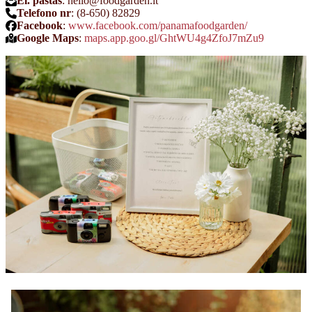
El. paštas
: hello@foodgarden.lt
Telefono nr
: (8-650) 82829
Facebook
:
www.facebook.com/panamafoodgarden/
Google Maps
:
maps.app.goo.gl/GhtWU4g4ZfoJ7mZu9