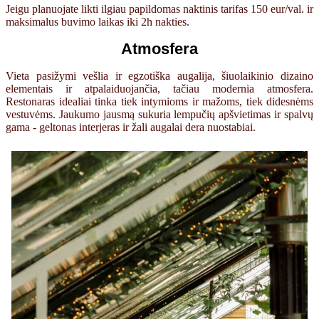
Jeigu planuojate likti ilgiau papildomas naktinis tarifas 150 eur/val. ir
maksimalus buvimo laikas iki 2h nakties.
Atmosfera
Vieta pasižymi vešlia ir egzotiška augalija, šiuolaikinio dizaino
elementais ir atpalaiduojančia, tačiau modernia atmosfera.
Restonaras idealiai tinka tiek intymioms ir mažoms, tiek didesnėms
vestuvėms. Jaukumo jausmą sukuria lempučių apšvietimas ir spalvų
gama - geltonas interjeras ir žali augalai dera nuostabiai.