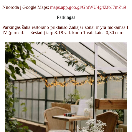
Nuoroda į Google Maps:
maps.app.goo.gl/GhtWU4g4ZfoJ7mZu9
Parkingas
Parkingas šalia restorano priklauso Žaliajai zonai ir yra mokamas I-
IV (pirmad. — šeštad.) tarp 8-18 val. kurio 1 val. kaina 0,30 euro.