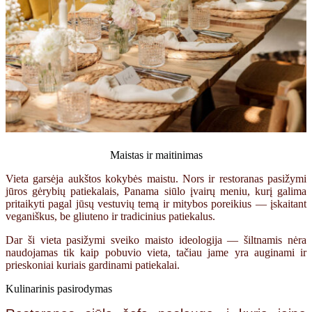
Maistas ir maitinimas
Vieta garsėja aukštos kokybės maistu. Nors ir restoranas pasižymi
jūros gėrybių patiekalais, Panama siūlo įvairų meniu, kurį galima
pritaikyti pagal jūsų vestuvių temą ir mitybos poreikius — įskaitant
veganiškus, be gliuteno ir tradicinius patiekalus.
Dar ši vieta pasižymi sveiko maisto ideologija — šiltnamis nėra
naudojamas tik kaip pobuvio vieta, tačiau jame yra auginami ir
prieskoniai kuriais gardinami patiekalai.
Kulinarinis pasirodymas