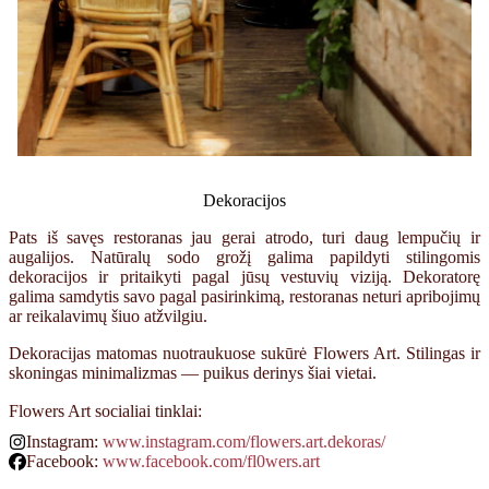
Dekoracijos
Pats iš savęs restoranas jau gerai atrodo, turi daug lempučių ir
augalijos. Natūralų sodo grožį galima papildyti stilingomis
dekoracijos ir pritaikyti pagal jūsų vestuvių viziją. Dekoratorę
galima samdytis savo pagal pasirinkimą, restoranas neturi apribojimų
ar reikalavimų šiuo atžvilgiu.
Dekoracijas matomas nuotraukuose sukūrė Flowers Art. Stilingas ir
skoningas minimalizmas — puikus derinys šiai vietai.
Flowers Art socialiai tinklai:
Instagram:
www.instagram.com/flowers.art.dekoras/
Facebook:
www.facebook.com/fl0wers.art