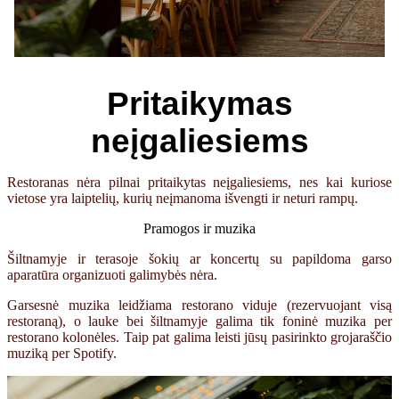
Pritaikymas
neįgaliesiems
Restoranas nėra pilnai pritaikytas neįgaliesiems, nes kai kuriose
vietose yra laiptelių, kurių neįmanoma išvengti ir neturi rampų.
Pramogos ir muzika
Šiltnamyje ir terasoje šokių ar koncertų su papildoma garso
aparatūra organizuoti galimybės nėra.
Garsesnė muzika leidžiama restorano viduje (rezervuojant visą
restoraną), o lauke bei šiltnamyje galima tik foninė muzika per
restorano kolonėles. Taip pat galima leisti jūsų pasirinkto grojaraščio
muziką per Spotify.