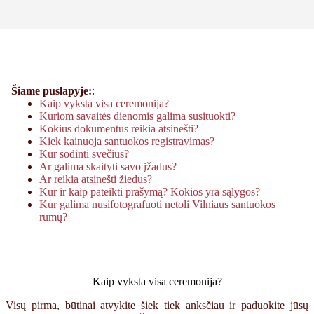
Šiame puslapyje:
:
Kaip vyksta visa ceremonija?
Kuriom savaitės dienomis galima susituokti?
Kokius dokumentus reikia atsinešti?
Kiek kainuoja santuokos registravimas?
Kur sodinti svečius?
Ar galima skaityti savo įžadus?
Ar reikia atsinešti žiedus?
Kur ir kaip pateikti prašymą? Kokios yra sąlygos?
Kur galima nusifotografuoti netoli Vilniaus santuokos
rūmų?
Kaip vyksta visa ceremonija?
Visų pirma, būtinai atvykite šiek tiek anksčiau ir paduokite jūsų