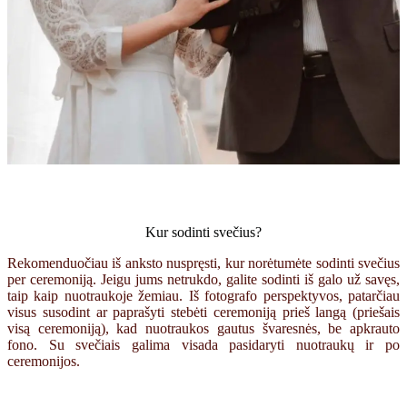
Kur sodinti svečius?
Rekomenduočiau iš anksto nuspręsti, kur norėtumėte sodinti svečius
per ceremoniją. Jeigu jums netrukdo, galite sodinti iš galo už savęs,
taip kaip nuotraukoje žemiau. Iš fotografo perspektyvos, patarčiau
visus susodint ar paprašyti stebėti ceremoniją prieš langą (priešais
visą ceremoniją), kad nuotraukos gautus švaresnės, be apkrauto
fono. Su svečiais galima visada pasidaryti nuotraukų ir po
ceremonijos.