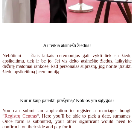
Ar reikia atsinešti žiedus?
Nebūtinai — šiais laikais ceremonijos gali vykti tiek su žiedų
apsikeitimu, tiek ir be jo. Jei vis dėlto atsinešite žiedus, laikykite
dėžutę matomai rankose, kad personalas suprastų, jog norite įtraukti
žiedų apsikeitimą į ceremoniją.
Kur ir kaip pateikti prašymą? Kokios yra sąlygos?
You can submit an application to register a marriage though
“
Registrų Centras
“. Here you’ll be able to pick a date, surnames.
Once form is submitted, your other significant would need to
confirm it on their side and pay for it.