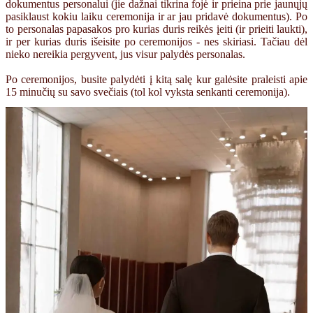
dokumentus personalui (jie dažnai tikrina fojė ir prieina prie jaunųjų
pasiklaust kokiu laiku ceremonija ir ar jau pridavė dokumentus). Po
to personalas papasakos pro kurias duris reikės įeiti (ir prieiti laukti),
ir per kurias duris išeisite po ceremonijos - nes skiriasi. Tačiau dėl
nieko nereikia pergyvent, jus visur palydės personalas.
Po ceremonijos, busite palydėti į kitą salę kur galėsite praleisti apie
15 minučių su savo svečiais (tol kol vyksta senkanti ceremonija).