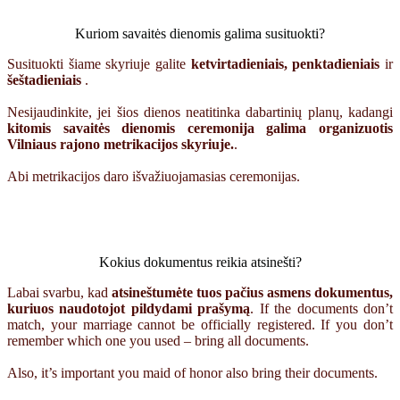
Kuriom savaitės dienomis galima susituokti?
Susituokti šiame skyriuje galite
ketvirtadieniais, penktadieniais
ir
šeštadieniais
.
Nesijaudinkite, jei šios dienos neatitinka dabartinių planų, kadangi
kitomis savaitės dienomis ceremonija galima organizuotis
Vilniaus rajono metrikacijos skyriuje.
.
Abi metrikacijos daro išvažiuojamasias ceremonijas.
Kokius dokumentus reikia atsinešti?
Labai svarbu, kad
atsineštumėte tuos pačius asmens dokumentus,
kuriuos naudotojot pildydami prašymą
. If the documents don’t
match, your marriage cannot be officially registered. If you don’t
remember which one you used – bring all documents.
Also, it’s important you maid of honor also bring their documents.