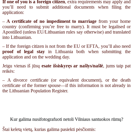
If one of you is a foreign citizen
, extra requirements may apply and
you’ll need to submit additional documents when filing the
application:
–
A certificate of no impediment to marriage
from your home
country (confirming you’re free to marry). It must be legalised or
Apostilled (unless EU/Lithuanian rules say otherwise) and translated
into Lithuanian.
– If the foreign citizen is not from the EU or EFTA, you’ll also need
proof of legal stay
in Lithuania both when submitting the
application and on the wedding day.
Jeigu vienas iš jūsų
esate išsiskyręs ar našlys/našlė
, jums taip pat
reikės:
– A divorce certificate (or equivalent document), or the death
certificate of the former spouse—if this information is not already in
the Lithuanian Population Register.
Kur galima nusifotografuoti netoli Vilniaus santuokos rūmų?
Štai keletą vietų, kurias galima pasiekti pėsčiomis: