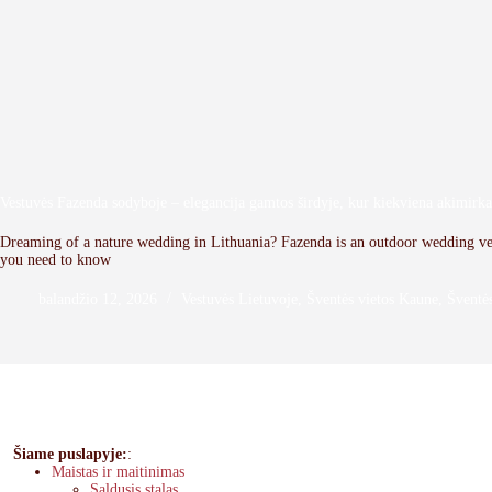
Vestuvės Fazenda sodyboje – elegancija gamtos širdyje, kur kiekviena akimirka 
Dreaming of a nature wedding in Lithuania? Fazenda is an outdoor wedding ven
you need to know
balandžio 12, 2026
Vestuvės Lietuvoje
,
Šventės vietos Kaune
,
Šventės
Šiame puslapyje:
:
Maistas ir maitinimas
Saldusis stalas