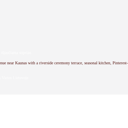
išjaučiama stipriau
ue near Kaunas with a riverside ceremony terrace, seasonal kitchen, Pinterest
 Vietos Lietuvoje