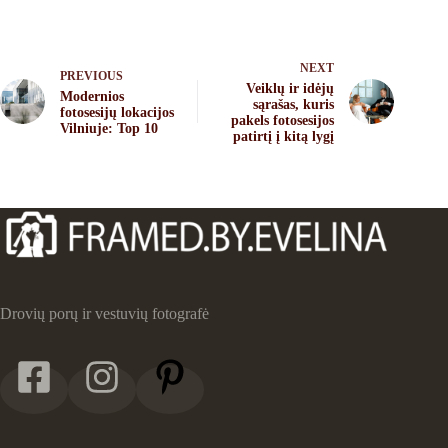
NEXT
PREVIOUS
Veiklų ir idėjų
Modernios
sąrašas, kuris
fotosesijų lokacijos
pakels fotosesijos
Vilniuje: Top 10
patirtį į kitą lygį
Drovių porų ir vestuvių fotografė