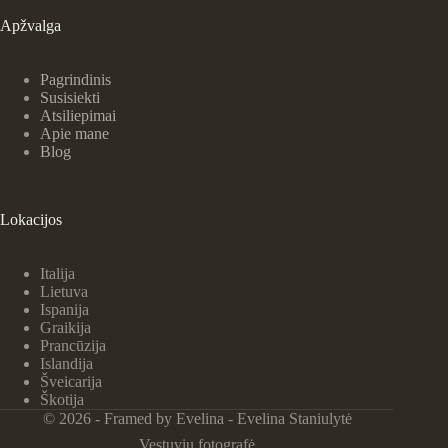
Apžvalga
Pagrindinis
Susisiekti
Atsiliepimai
Apie mane
Blog
Lokacijos
Italija
Lietuva
Ispanija
Graikija
Prancūzija
Islandija
Šveicarija
Škotija
© 2026 - Framed by Evelina - Evelina Staniulytė
Vestuvių fotografė