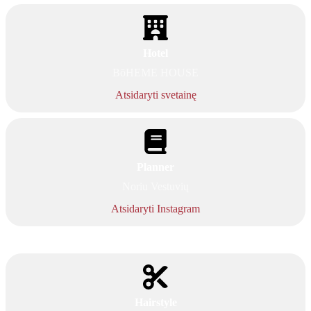
Hotel
BōHEME HOUSE
Atsidaryti svetainę
Planner
Noriu Vestuvių
Atsidaryti Instagram
Hairstyle