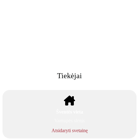
Tiekėjai
Šventės vieta
Varnupės slėnis
Atsidaryti svetainę