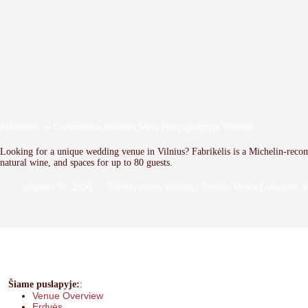
Fabrikėlis — Gurmaniška Vestuvių Vieta Pušų apsuptyje Vilniuje
Looking for a unique wedding venue in Vilnius? Fabrikėlis is a Michelin-reco
natural wine, and spaces for up to 80 guests.
gegužės 30, 2026
Šventės vietos Vilniuje
,
Šventės Vietos Lietuvoje
,
V
Šiame puslapyje:
:
Venue Overview
Erdvės