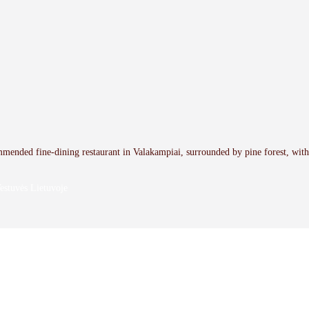
mmended fine-dining restaurant in Valakampiai, surrounded by pine forest, wit
estuvės Lietuvoje