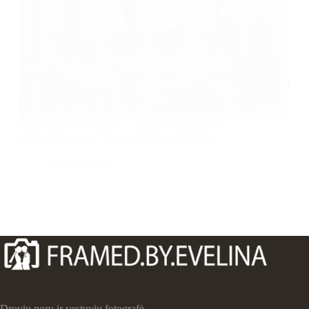
Mergvakario fotosesija — jaukiai ir smagiai, be
dirbtinių šypsenų - Vilniuje ir visoje Lietuvoje
Uncategorized
Drovių porų ir vestuvių fotografė