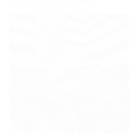
AeroCity Tech Valley Vilnius - Tobula Vestuvių
Vieta Lėktuvų Mylėtojams