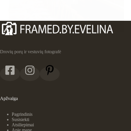
Drovių porų ir vestuvių fotografė
Apžvalga
Pagrindinis
Susisiekti
Atsiliepimai
Apie mane