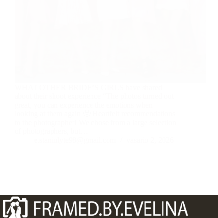
WHAT OTHER BRIDE’S GIRLS have shared
about their shoot experience “The photos turned out
great, you can experience the emotions when
looking at them again 🥹 Heartfelt recommendations
to the photographer! We chose from a large selection
of photographers, but…
e.staniulyte98@gmail.com
vasario 2, 2026