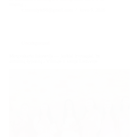
finding…
e.staniulyte98@gmail.com
kovo 9, 2026
Uncategorized
Mergvakario fotosesija — jaukiai ir smagiai, be
dirbtinių šypsenų - Vilniuje ir visoje Lietuvoje