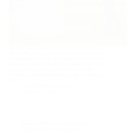
On This Page: Photoshoot around Raudondvaris
Manor Photoshoot in Kaunas Pažaislis Monastery A
Humanistic Ceremony at Fazenda Sodyba Reception
at Fazenda Sodyba The Evening Highlight – Afro
Drums Morning Preparation Civil Ceremony
Photoshoot around Raudondvaris Manor We started
with a…
e.staniulyte98@gmail.com
rugpjūčio 7, 2026
Šventės vietos Kaune
,
Šventės Vietos
Lietuvoje
,
Vestuvės Lietuvoje