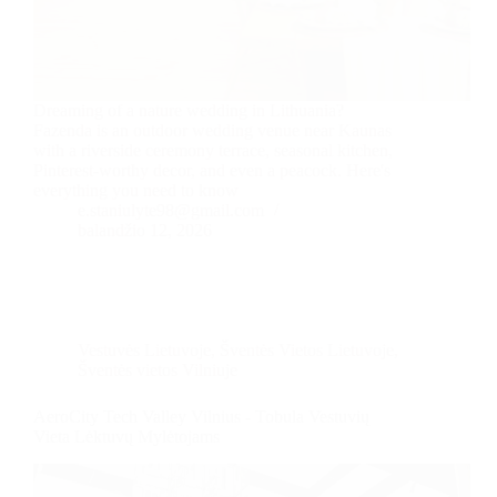
Dreaming of a nature wedding in Lithuania?
Fazenda is an outdoor wedding venue near Kaunas
with a riverside ceremony terrace, seasonal kitchen,
Pinterest-worthy decor, and even a peacock. Here's
everything you need to know
e.staniulyte98@gmail.com
balandžio 12, 2026
Vestuvės Lietuvoje
,
Šventės Vietos Lietuvoje
,
Šventės vietos Vilniuje
AeroCity Tech Valley Vilnius - Tobula Vestuvių
Vieta Lėktuvų Mylėtojams